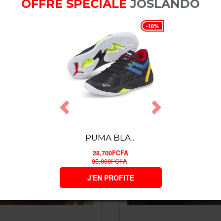
OFFRE SPECIALE
JOSLANDO
AIR MAX ...
TOM FORD...
23,000FCFA
45,000FCFA
Commander
Commander
ASICS GE...
32,000FCFA
J'EN PROFITE