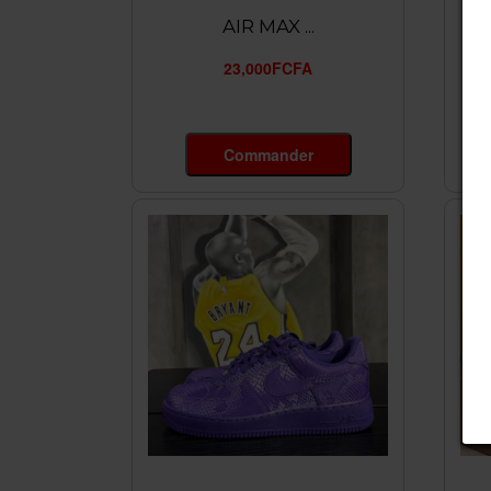
AIR MAX ...
23,000FCFA
Commander