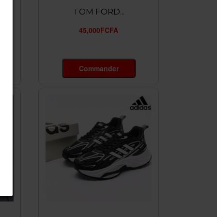
TOM FORD...
45,000FCFA
Commander