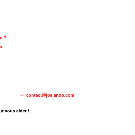
e ?
s
contact@joslando.com
ur vous aider !