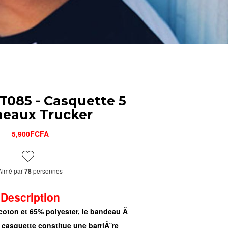
AT085 - Casquette 5
eaux Trucker
5,900FCFA
Aimé par
personnes
78
Description
ton et 65% polyester, le bandeau Ã
a casquette constitue une barriÃ¨re