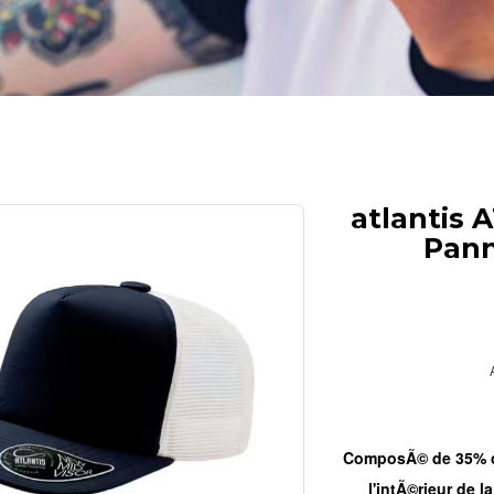
atlantis 
Pann
ComposÃ© de 35% co
l'intÃ©rieur de l