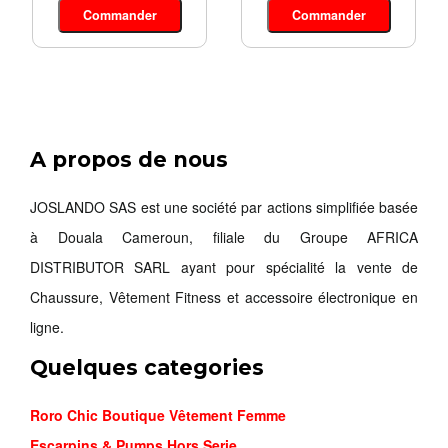
Commander
Commander
A propos de nous
AIR MAX ...
23,000FCFA
JOSLANDO SAS est une société par actions simplifiée basée
à Douala Cameroun, filiale du Groupe AFRICA
Commander
DISTRIBUTOR SARL ayant pour spécialité la vente de
Chaussure, Vêtement Fitness et accessoire électronique en
ligne.
Quelques categories
Roro Chic Boutique Vêtement Femme
Escarpins & Pumps Hors Serie