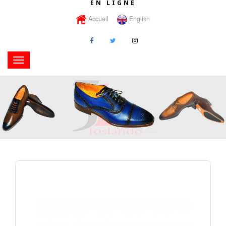
EN LIGNE
Accueil
English
Toggle
navigation