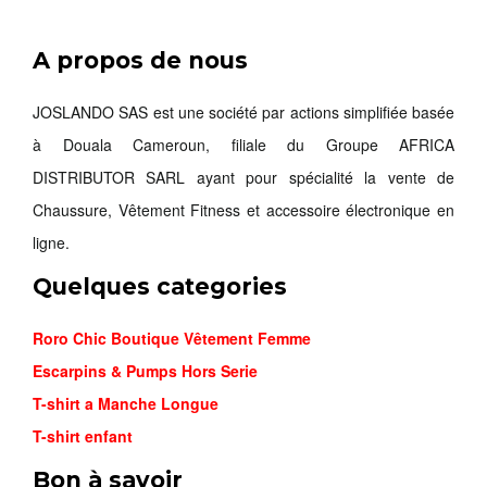
A propos de nous
NIKE MIN...
26,000FCFA
JOSLANDO SAS est une société par actions simplifiée basée
à Douala Cameroun, filiale du Groupe AFRICA
Commander
DISTRIBUTOR SARL ayant pour spécialité la vente de
Chaussure, Vêtement Fitness et accessoire électronique en
ligne.
Quelques categories
Roro Chic Boutique Vêtement Femme
Escarpins & Pumps Hors Serie
T-shirt a Manche Longue
T-shirt enfant
Bon à savoir