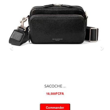
SAC À D...
21,500FCFA
Commander