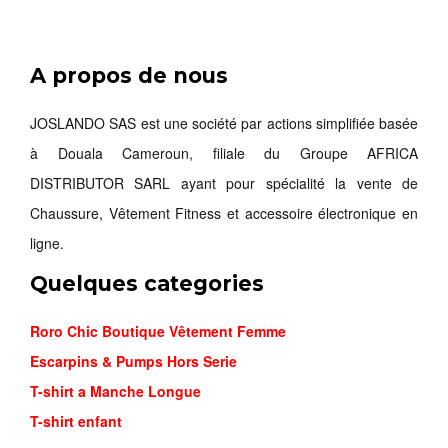
A propos de nous
SAC À D...
22,000FCFA
JOSLANDO SAS est une société par actions simplifiée basée
à Douala Cameroun, filiale du Groupe AFRICA
Commander
DISTRIBUTOR SARL ayant pour spécialité la vente de
Chaussure, Vêtement Fitness et accessoire électronique en
ligne.
Quelques categories
Roro Chic Boutique Vêtement Femme
Escarpins & Pumps Hors Serie
T-shirt a Manche Longue
T-shirt enfant