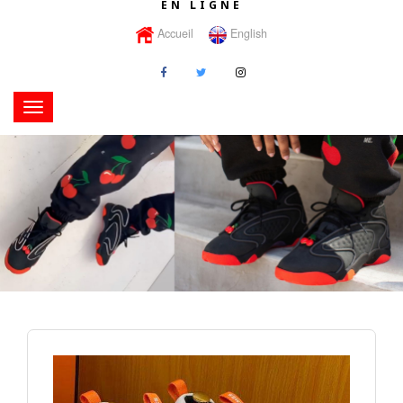
EN LIGNE
Accueil
English
Toggle
navigation