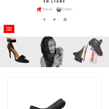
EN LIGNE
Accueil
English
Toggle
navigation