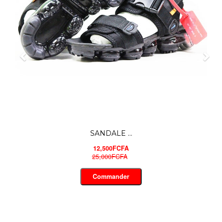
JORDAN S...
16,500FCFA
30,000FCFA
Commander
-40%