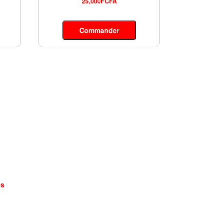
25,000FCFA
Commander
es