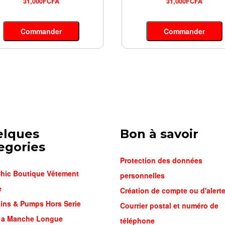
31,000FCFA
31,000FCFA
Commander
Commander
elques
Bon à savoir
egories
Protection des données
hic Boutique Vêtement
personnelles
e
Création de compte ou d'alert
ins & Pumps Hors Serie
Courrier postal et numéro de
t a Manche Longue
téléphone