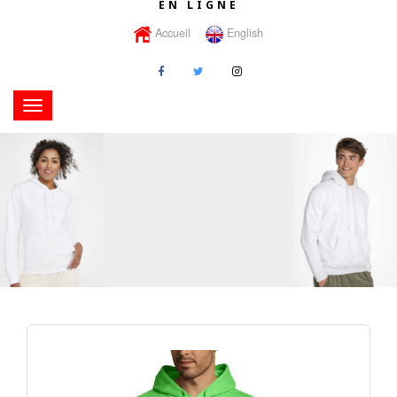
EN LIGNE
Accueil
English
Toggle
navigation