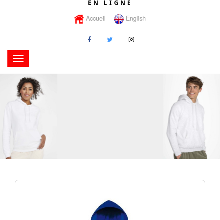
EN LIGNE
Accueil
English
Toggle
navigation